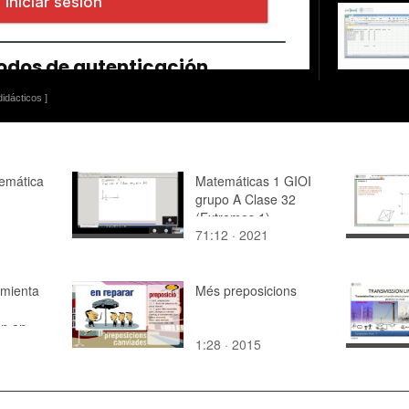
idácticos ]
emática
Matemáticas 1 GIOI
grupo A Clase 32
(Extremos 1)
71:12 · 2021
mienta
Més preposicions
ón en
1:28 · 2015
proyecto
o. Fase 0