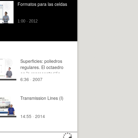
Formatos para las celdas
1:00 · 2012
Superficies: poliedros
regulares. El octaedro
en la representación
6:36 · 2007
ortográfica
Transmission Lines (I)
14:55 · 2014