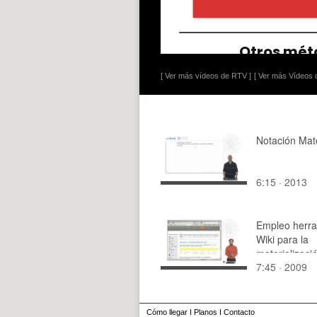
[ Ver más vídeos de RTV ]
[ Ver más Vídeos d
Notación Mat
6:15 · 2013
Empleo herra
Wiki para la
materializaci
7:45 · 2009
grupo de un 
arquitectónic
Cómo llegar
I
Planos
I
Contacto