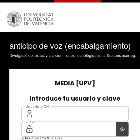
anticipo de voz (encabalgamiento)
Divulgació de les activitats científiques, tecnològiques i artístiques ocorregudes en els tres campus de la UPV