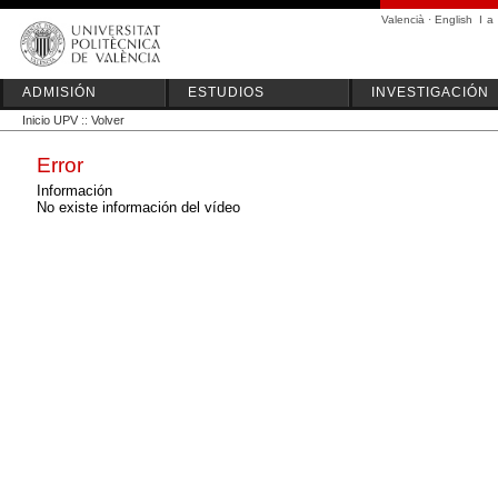
Valencià
·
English
I
a
ADMISIÓN
ESTUDIOS
INVESTIGACIÓN
Inicio UPV
::
Volver
Error
Información
No existe información del vídeo