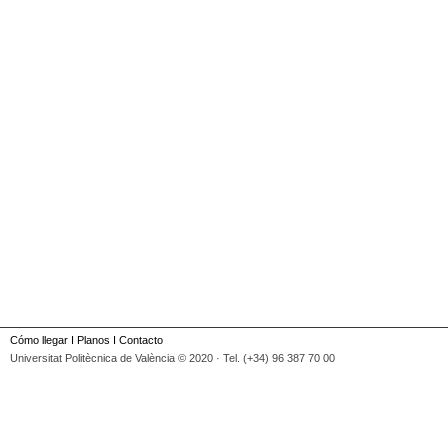
Cómo llegar
I
Planos
I
Contacto
Universitat Politècnica de València © 2020 · Tel. (+34) 96 387 70 00