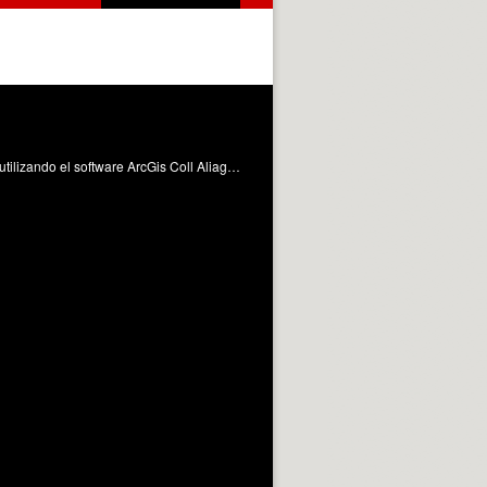
Este objeto de aprendizaje muestra al alumno algunas herramientas para corregir errores de nodos en una capa de lineas utilizando el software ArcGis Coll Aliaga, PE. (2013). Corrección de errores topológicos en una geodatabase. https://riunet.upv.es/handle/10251/30105