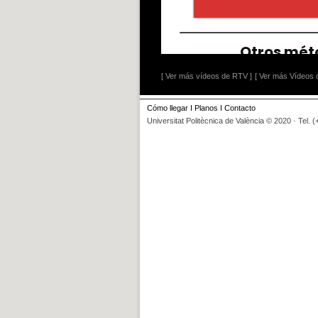
[ Ver más vídeos de RTV ]
[ Ver más Vídeos d
Cómo llegar
I
Planos
I
Contacto
Universitat Politècnica de València © 2020 · Tel. 