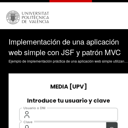
Implementación de una aplicación
web simple con JSF y patrón MVC
Ejemplo de implementación práctica de una aplicación web simple utilizando el modelo de desarrollo de Java Enterprise Edition con el framework JavaServer Faces y siguiendo el patrón Modelo-Vista-Controlador Micó Tormos, P. (2016). Implementación de una aplicación web simple con JSF y patrón MVC. https://riunet.upv.es/handle/10251/75150 DER