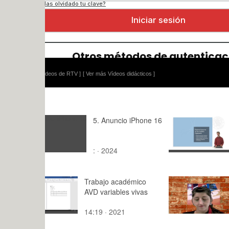
ídeos de RTV ]
[ Ver más Vídeos didácticos ]
5. Anuncio iPhone 16
Factores 
los mueble
Ergonomía
: · 2024
13:18 · 20
Trabajo académico
Práctica 8 
AVD variables vivas
14:19 · 2021
0:11 · 201