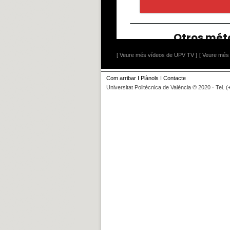
[ Veure més vídeos de UPV TV ]
[ Veure més 
Com arribar
I
Plànols
I
Contacte
Universitat Politècnica de València © 2020 · Tel. 