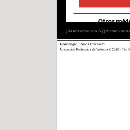
[ Ver más vídeos de RTV ]
[ Ver más Vídeos d
Cómo llegar
I
Planos
I
Contacto
Universitat Politècnica de València © 2020 · Tel. 