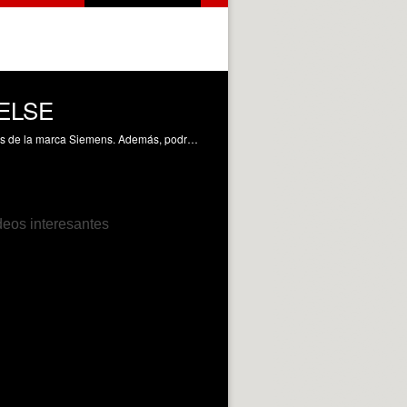
y ELSE
En este objeto de aprendizaje el alumno podrá aprender a configurar bloques FC para programar en lenguaje SCL en PLCs de la marca Siemens. Además, podrá aprender la sintaxis de las instucciones IF y ELSE en SCL, todo ello aplicándolo a ejemplos sencillos simulados con FactoryI0. Solanes Galbis, JE. (2023). Introducción a la programación en SCL: instrucciones IF y ELSE. https://riunet.upv.es/handle/10251/191651 DER
deos interesantes