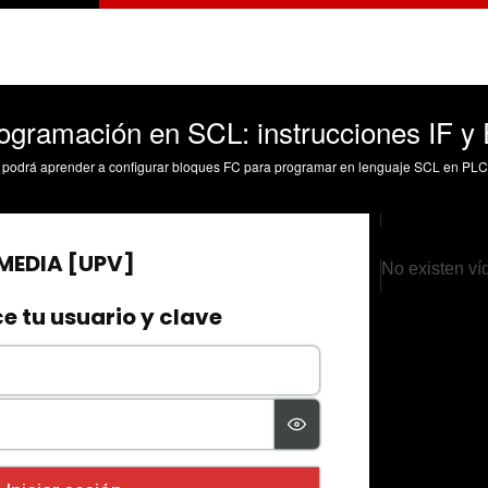
programación en SCL: instrucciones IF 
No existen ví