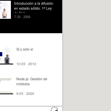
UNITY
Introducción a la difusión
en estado sólido. 1ª Ley
de Fick
7:29 · 2008
Si y sólo si
10:23 · 2012
Node.js: Gestión de
módulos
9:03 · 2020