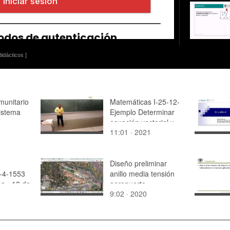
idácticos ]
munitario
Matemáticas I-25-12-
istema
Ejemplo Determinar
ecuación vectorial y
11:01 · 2021
paramétricas
Diseño preliminar
-4-1553
anillo media tensión
a - 18 de
aeropuerto
9:02 · 2020
Gráfico