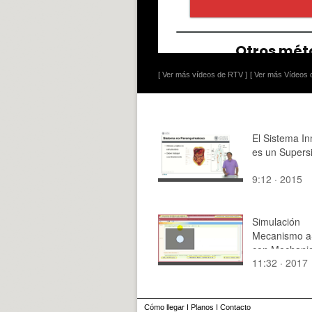
[ Ver más vídeos de RTV ]
[ Ver más Vídeos d
El Sistema In
es un Supers
9:12 · 2015
Simulación
Mecanismo a
con Mechanic
11:32 · 2017
25 - Modelo 
Cómo llegar
I
Planos
I
Contacto