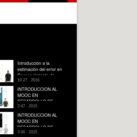
Introducción a la
estimación del error en
Reconocimiento de
10:27 · 2016
Formas
INTRODUCCION AL
MOOC EN
DESARROLLO DE
3:47 · 2015
VIDEOJUEGOS CON
UNITY
INTRODUCCION AL
MOOC EN
DESARROLLO DE
3:00 · 2015
VIDEOJUEGOS CON