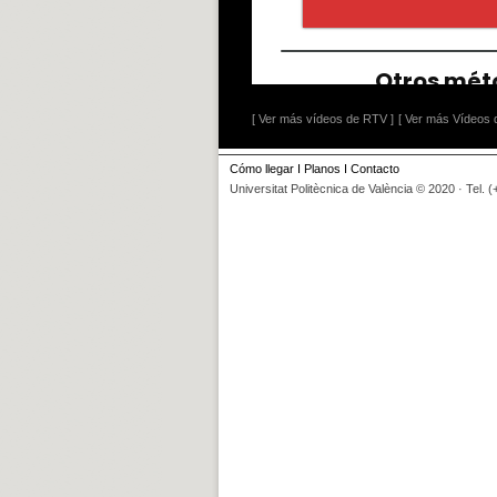
[ Ver más vídeos de RTV ]
[ Ver más Vídeos d
Cómo llegar
I
Planos
I
Contacto
Universitat Politècnica de València © 2020 · Tel. 