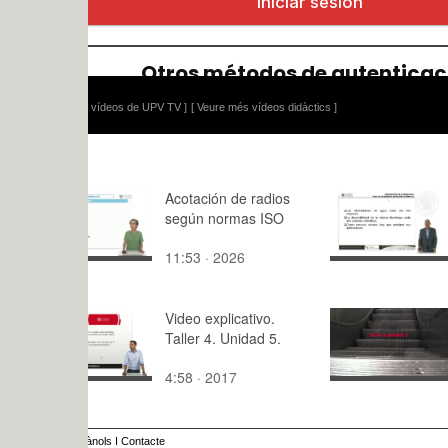
 vídeos de UPV TV ]
[ Veure més vídeos didàctics ]
Acotación de radios
Priorizació
según normas ISO
políticas hí
11:53 · 2026
9:56 · 201
Video explicativo.
práctica 3
Taller 4. Unidad 5.
4:58 · 2017
3:37 · 201
ànols
I
Contacte