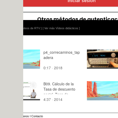
ídeos de RTV ]
[ Ver más Vídeos didácticos ]
p4_correcaminos_tap
Generador
adera
funciones A
0:17 · 2018
7:31 · 201
B09. Cálculo de la
Práctica 4-
Tasa de descuento
movimiento
social. Tasa de
4:37 · 2014
0:16 · 201
crecimiento del
consumo per cápita
anos
I
Contacto