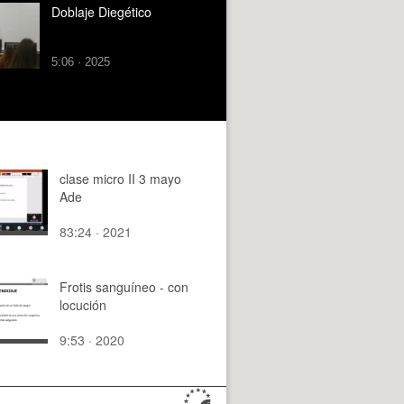
Doblaje Diegético
5:06 · 2025
clase micro II 3 mayo
Ade
83:24 · 2021
Frotis sanguíneo - con
locución
9:53 · 2020