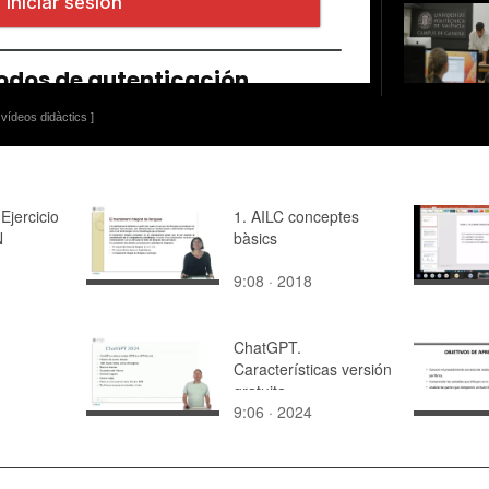
vídeos didàctics ]
Ejercicio
1. AILC conceptes
N
bàsics
9:08 · 2018
ChatGPT.
Características versión
gratuita
9:06 · 2024