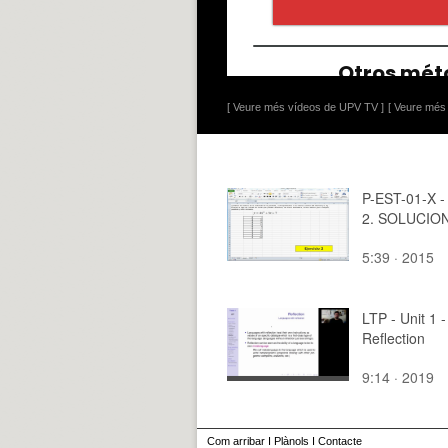
[ Veure més vídeos de UPV TV ]
[ Veure més 
P-EST-01-X - 
2. SOLUCIO
5:39 · 2015
LTP - Unit 1 -
Reflection
9:14 · 2019
Com arribar
I
Plànols
I
Contacte