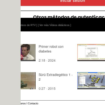
ídeos de RTV ]
[ Ver más Vídeos didácticos ]
Primer robot con
Simulación
diabetes
Mecanismo
1553-0963
2:18 · 2024
10:25 · 20
Cosmos Mo
de 10
Sürü Extradiegético 1 -
Simulación
2
Lego Techn
con Cosmo
0:27 · 2015
10:48 · 20
20 de 24 -
anos
I
Contacto