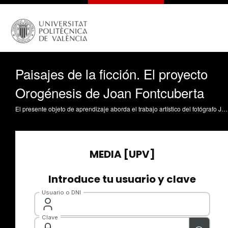
Paisajes de la ficción. El proyecto
Orogénesis de Joan Fontcuberta
El presente objeto de aprendizaje aborda el trabajo artístico del fotógrafo Joan Fontcuberta y en concreto el proyecto Orogénesis en el que los paisajes son fruto de un programa informático. Asimismo, se hace alusión a diferentes características de las obras que conforman el proyecto. Santiago Martin De Madrid, MP. (2021). Paisajes de la ficción. El proyecto Orogénesis de Joan Fontcuberta. https://riunet.upv.es/handle/10251/168089 DER