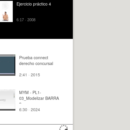
Ejercicio práctico 4
6:17 · 2008
Prueba connect
derecho concursal
2:41 · 2015
MYM - PL1-
03_Modelizar BARRA
3
6:30 · 2024