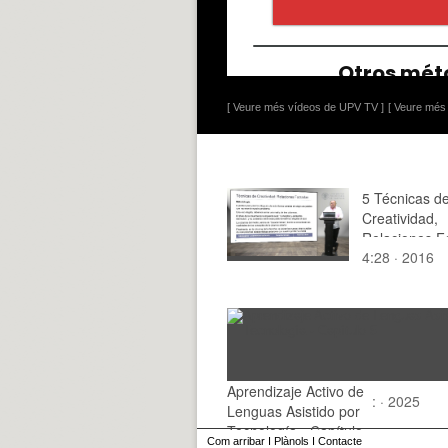
[ Veure més vídeos de UPV TV ]
[ Veure més 
5 Técnicas d
Creatividad,
Relaciones F
4:28 · 2016
Aprendizaje Activo de
: · 2025
Lenguas Asistido por
Tecnología - Capítulo
Com arribar
I
Plànols
I
Contacte