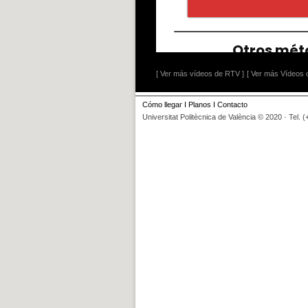
[ Ver más vídeos de RTV ]
[ Ver más Vídeos d
Cómo llegar
I
Planos
I
Contacto
Universitat Politècnica de València © 2020 · Tel. 