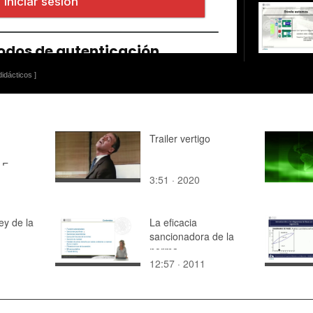
idácticos ]
Trailer vertigo
LE
3:51 · 2020
ION
TION.
gico per
á e
ey de la
La eficacia
ergetica:
sancionadora de la
su
norma
12:57 · 2011
lizio di
nte I
erardinis