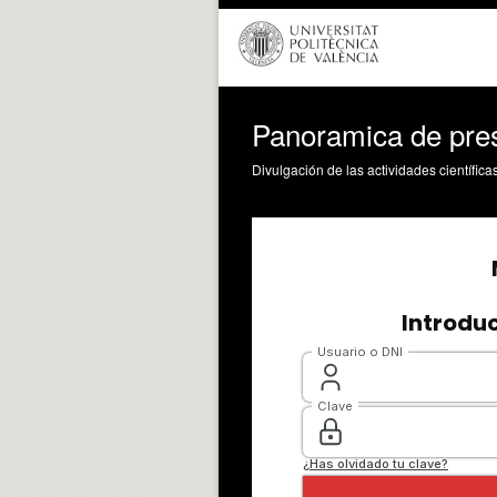
Panoramica de pres
Divulgación de las actividades científica