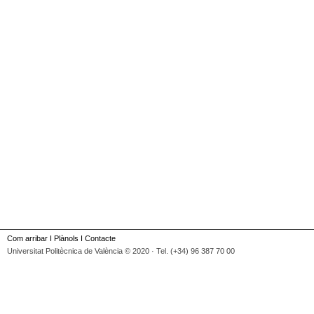
Com arribar
I
Plànols
I
Contacte
Universitat Politècnica de València © 2020 · Tel. (+34) 96 387 70 00