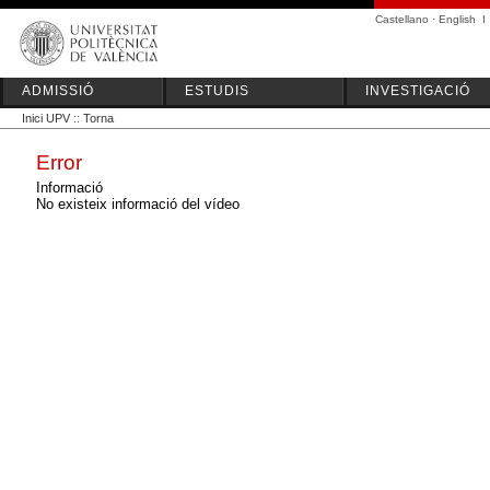
Castellano
·
English
I
ADMISSIÓ
ESTUDIS
INVESTIGACIÓ
Inici UPV
::
Torna
Error
Informació
No existeix informació del vídeo