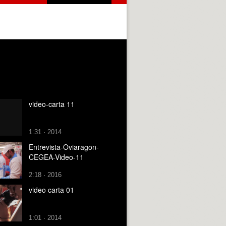
video-carta 11
1:31 · 2014
Entrevista-Oviaragon-
CEGEA-Video-11
2:18 · 2016
video carta 01
1:01 · 2014