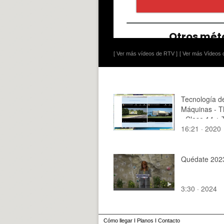
[ Ver más vídeos de RTV ]
[ Ver más Vídeos d
Tecnología d
Máquinas - T
- Clase 14 ¿
16:21 · 2020
de 5
Quédate 202
3:30 · 2024
Cómo llegar
I
Planos
I
Contacto