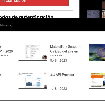
idácticos ]
e
Matplotlib y Seaborn:
M - 2020
Calidad del aire en
 Tramo 5
Valencia
5:48 · 2023
3
4.3 API Provider
1:18 · 2023