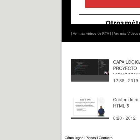
[ Ver más vídeos de RTV ]
[ Ver más Vídeos d
CAPA LÓGIC
PROYECTO
ECOOSCOOT
12:36 · 2019
ISW
Contenido mu
HTML 5
8:20 · 2012
Cómo llegar
I
Planos
I
Contacto