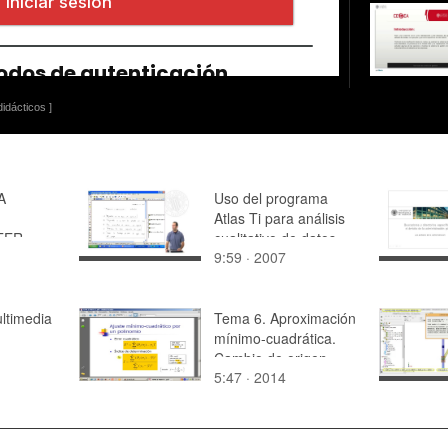
idácticos ]
A
Uso del programa
Atlas Ti para análisis
ER -
cualitativo de datos
9:59 · 2007
ltimedia
Tema 6. Aproximación
mínimo-cuadrática.
Cambio de origen
5:47 · 2014
Parábola (y 2). Ajuste
mínimo cuadrático por
un polinomio, índice
de determinación y