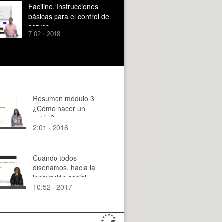
Facilino. Instrucciones
básicas para el control de
servos
7:02 · 2018
Resumen módulo 3
¿Cómo hacer un
guión?
2:01 · 2016
Cuando todos
diseñamos, hacia la
innovación social.
10:52 · 2017
Parte 2.