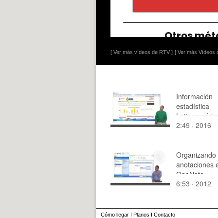
[ Ver más vídeos de RTV ]
[ Ver más Vídeos d
Información
estadística
Latinoaméric
2:49 · 2016
Organizando 
anotaciones 
OneNote
6:53 · 2012
Cómo llegar
I
Planos
I
Contacto