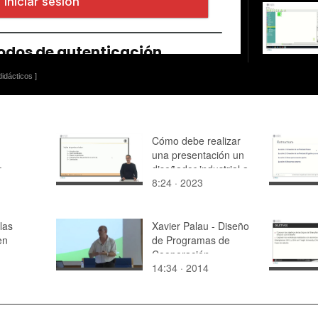
idácticos ]
Cómo debe realizar
una presentación un
a
diseñador industrial a
8:24 · 2023
la hora de comunicar
su producto o servicio
las
Xavier Palau - Diseño
en
de Programas de
Cooperación
14:34 · 2014
Internacional. Cómo
planificar cambios
sociales
implanificables (parte