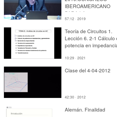
IBEROAMERICANO
PARA LA
57:12 · 2019
FUNDAMENTACIÓN Y
PRÁCTICA DE LA
Teoría de Circuitos 1.
CIUDAD SOSTENIBLE
Lección 6. 2-1 Cálculo
CONFERENCIA JAVI
potencia en impedanci
POYATOS.
10:29 · 2021
Clase del 4-04-2012
42:30 · 2012
Alemán. Finalidad