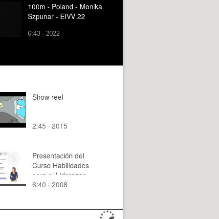
100m - Poland - Monika
Szpunar - EIVV 22
6:43 · 2022
Show reel
2:45 · 2015
Presentación del
Curso Habilidades
para el Liderazgo
6:40 · 2008