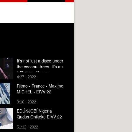
It's not just a disco under
the coconut trees. It's an
initiation - Greece -
4:27 · 2022
Anastasia Diga - EIVV 22
Ritmo - France - Maxime
MICHEL - EIVV 22
3:16 · 2022
EDÚNJOBÍ Nigeria
Qudus Onikeku EIVV 22
51:12 · 2022