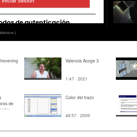
idácticos ]
Thevening
Valencia Acoge 3
1:47 · 2021
s
Color del trazo
oros de
inator
48:57 · 2009
ro (2019)