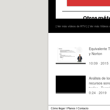
[ Ver más vídeos de RTV ]
[ Ver más Vídeos d
Equivalente 
y Norton
10:09 · 2015
Análisis de lo
recursos son
trailer - Term
0:24 · 2019
Destino Oscu
Cómo llegar
I
Planos
I
Contacto