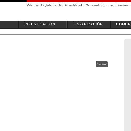
Valencià
·
English
I
a
·
A
I
Accesibilidad
I
Mapa web
I
Buscar
I
Directorio
INVESTIGACIÓN
ORGANIZACIÓN
COMUN
Volver