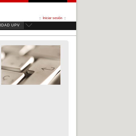
::
Iniciar sesión
::
IDAD UPV