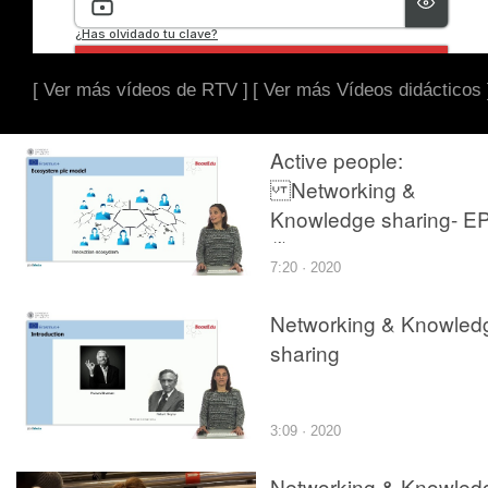
[ Ver más vídeos de RTV ]
[ Ver más Vídeos didácticos 
Active people:
Networking &
Knowledge sharing- E
(I)
7:20 · 2020
Networking & Knowled
sharing
3:09 · 2020
Networking & Knowled