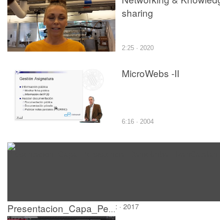
sharing
2:25 · 2020
MicroWebs -II
6:16 · 2004
: · 2017
Presentacion_Capa_Persistencia_DanielAibar_IzanCatalan_JulianPiqueras