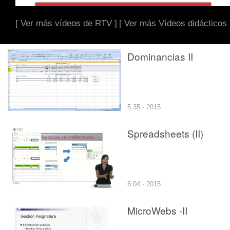
[ Ver más vídeos de RTV ]
[ Ver más Vídeos didácticos 
Dominancias II
5:35 · 2015
Spreadsheets (II)
6:04 · 2015
MicroWebs -II