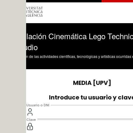
lación Cinemática Lego Technic 8419-1
udio
n de las actividades científicas, tecnológicas y artísticas ocurridas en los tres cam