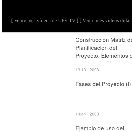
[ Veure més vídeos de UPV TV ]
[ Veure més vídeos didàct
Construcción Matriz d
Planificación del
Proyecto. Elementos 
la Matriz de Planificac
13:13 · 2003
(II)
Fases del Proyecto (I)
14:44 · 2003
Ejemplo de uso del