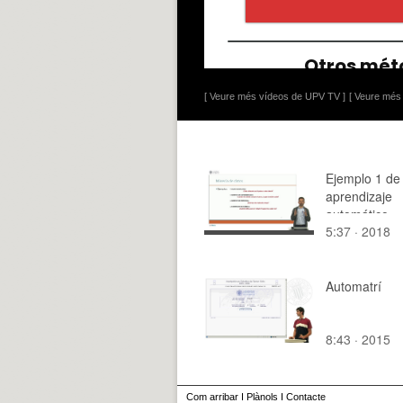
[ Veure més vídeos de UPV TV ]
[ Veure més 
Ejemplo 1 de
aprendizaje
automático
5:37 · 2018
Automatrí
8:43 · 2015
Com arribar
I
Plànols
I
Contacte