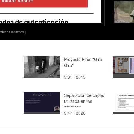
vídeos didàctics ]
Proyecto Final "Gira
Gira"
5:31 · 2015
Separación de capas
utilizada en las
prácticas
9:47 · 2026