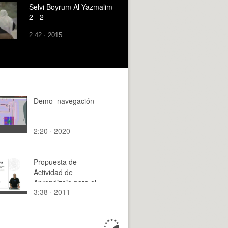
Selvi Boyrum Al Yazmalim
2 - 2
2:42 · 2015
Demo_navegación
2:20 · 2020
Propuesta de
Actividad de
Aprendizaje para el
3:38 · 2011
Módulo