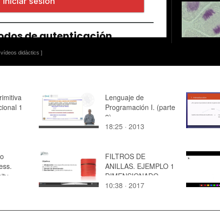
vídeos didàctics ]
rimitiva
Lenguaje de
cional 1
Programación I. (parte
2)
18:25 · 2013
to
FILTROS DE
ess.
ANILLAS. EJEMPLO 1
ity
DIMENSIONADO
10:38 · 2017