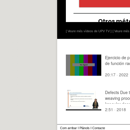
[ Veure més vídeos de UPV TV ]
[ Veure més 
Ejercicio de p
de función ra
20:17 · 2022
Defects Due 
weaving proc
Irregular dens
2:51 · 2018
Com arribar
I
Plànols
I
Contacte