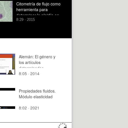
Citometría de flujo como
herramienta para
determinar la ploidía en
8:29 · 2015
plantas
Alemán: El género y
los artículos
determinados
8:05 · 2014
Propiedades fluidos.
Módulo elasticidad
8:02 · 2021