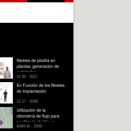
Niveles de ploidía en
plantas: generación de
poliploides
11:30 · 2021
En Función de los Niveles
de Implantación
12:17 · 2008
Utilización de la
citometría de flujo para
analizar la ploidía en
8499:45 · 2009
plantas