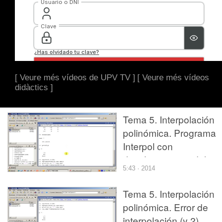
[ Veure més vídeos de UPV TV ]
[ Veure més vídeos
didàctics ]
Tema 5. Interpolación
polinómica. Programa
Interpol con
desplazamiento del
5:43 · 2014
origen. Error de
interpolación (1)
Tema 5. Interpolación
polinómica. Error de
interpolación (y 2).