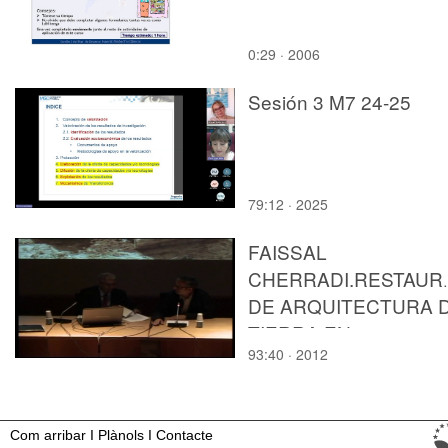
0:29 · 2006
Sesión 3 M7 24-25
79:12 · 2025
FAISSAL
CHERRADI.RESTAUR
DE ARQUITECTURA 
TIERRA EN
93:40 · 2012
MARRUECOS.
Com arribar
I
Plànols
I
Contacte