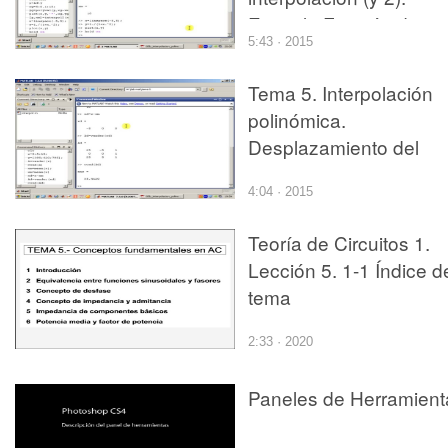
Ejemplo Función de
5:43 · 2015
Runge con nodos
equiespaciados.
Tema 5. Interpolación
polinómica.
Desplazamiento del
origen.
4:04 · 2015
Teoría de Circuitos 1.
Lección 5. 1-1 Índice d
tema
2:33 · 2020
Paneles de Herramient