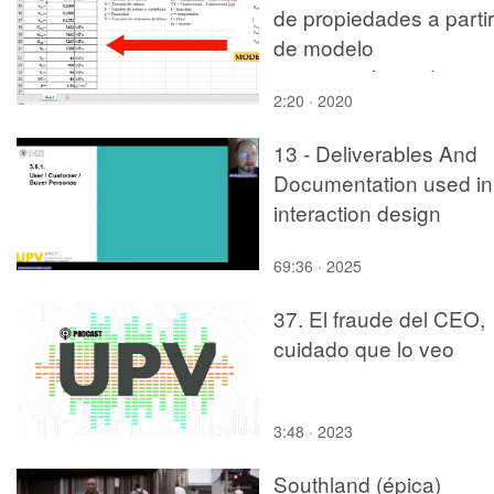
de propiedades a partir
de modelo
micromecánico de
2:20 · 2020
Chamis
13 - Deliverables And
Documentation used in
interaction design
69:36 · 2025
37. El fraude del CEO,
cuidado que lo veo
3:48 · 2023
Southland (épica)