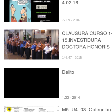
4.02.16
77:09 · 2016
CLAUSURA CURSO 1
15.INVESTIDURA
DOCTORA HONORIS
CAUSA DE LA SRA.
146:47 · 2015
KATHRYN GUSTAFSO
Delito
1:33 · 2014
M5_U4_03_Obtención