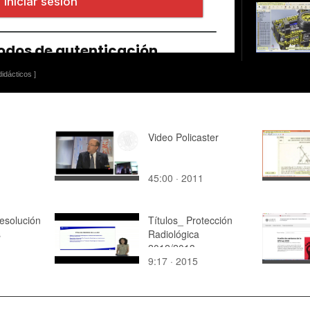
idácticos ]
Video Policaster
45:00 · 2011
esolución
Títulos_ Protección
s
Radiológica
2012/2013
9:17 · 2015