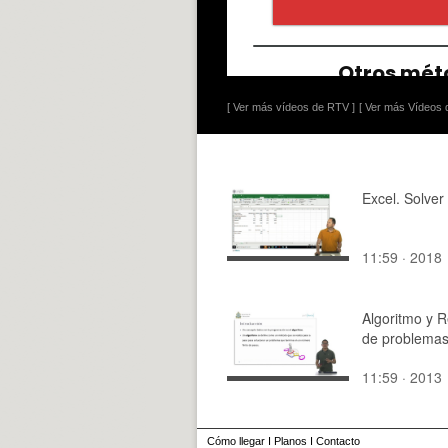
[ Ver más vídeos de RTV ]
[ Ver más Vídeos d
Excel. Solver
11:59 · 2018
Algoritmo y R
de problema
11:59 · 2013
Cómo llegar
I
Planos
I
Contacto