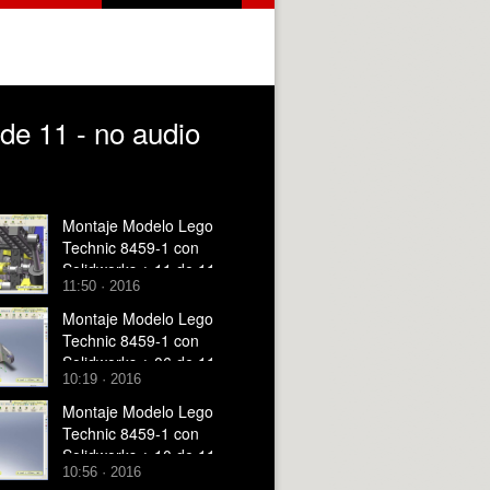
de 11 - no audio
Montaje Modelo Lego
Technic 8459-1 con
Solidworks ¿ 11 de 11 -
11:50 · 2016
no audio
Montaje Modelo Lego
Technic 8459-1 con
Solidworks ¿ 06 de 11 -
10:19 · 2016
no audio
Montaje Modelo Lego
Technic 8459-1 con
Solidworks ¿ 10 de 11 -
10:56 · 2016
no audio