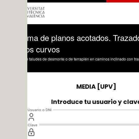
ema de planos acotados. Trazado de tal
os curvos