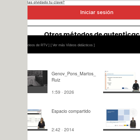
ídeos de RTV ]
[ Ver más Vídeos didácticos ]
Genov_Pons_Martos_
Shape and 
Ruiz
analysis.
1:59 · 2026
4:27 · 201
Espacio compartido
Unidad 4. 
innovación:
agentes y 
2:42 · 2014
10:24 · 20
interaccio