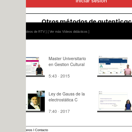
ídeos de RTV ]
[ Ver más Vídeos didácticos ]
Master Universitario
Portal de 
en Gestion Cultural
DYOR
5:43 · 2015
4:14 · 201
Ley de Gauss de la
Resolución
electrostática C
ejercicios 
utilizando 
7:40 · 2017
6:57 · 201
de integrac
partes
anos
I
Contacto