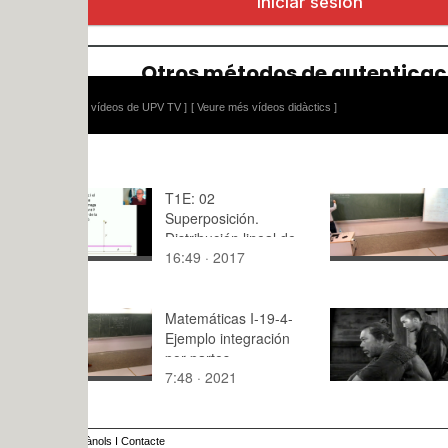
 vídeos de UPV TV ]
[ Veure més vídeos didàctics ]
T1E: 02
Física 1. L
Superposición.
Obtención 
Distribución lineal de
potencial.
16:49 · 2017
6:36 · 202
carga. C
Superposic
Matemáticas I-19-4-
Rashomon
Ejemplo integración
por partes
7:48 · 2021
14:30 · 20
ànols
I
Contacte