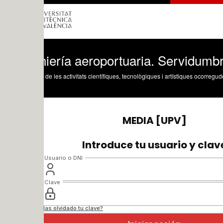
iería aeroportuaria. Servidumbres radio
 de les activitats científiques, tecnològiques i artístiques ocorregudes en els tres