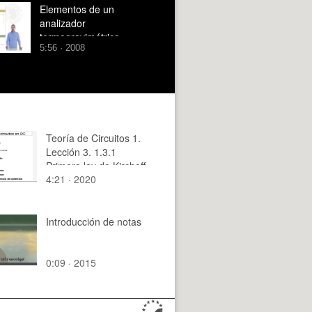
Elementos de un
analizador
termogravimétrico
5:56 · 2008
Teoría de Circuitos 1.
Lección 3. 1.3.1
Primera ley de Kirchoff
4:21 · 2020
Introducción de notas
0:09 · 2015