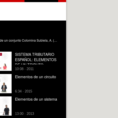
Descripción de los elementos constitutivos de un retablo gótico y la manera en que se distribuyen como piezas integrantes de un conjunto Colomina Subiela, A. (2021). Elementos de un retablo. Universitat Politècnica de València. https://riunet.upv.es/handle/10251/165431 DER
SISTEMA TRIBUTARIO
ESPAÑOL: ELEMENTOS
DE UN TRIBUTO
10:08 · 2011
Elementos de un circuito
6:34 · 2015
Elementos de un sistema
13:00 · 2013