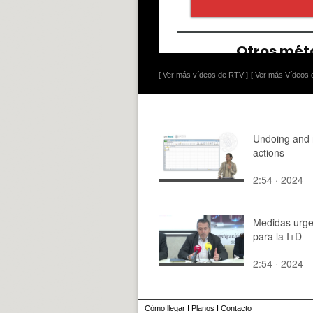
[ Ver más vídeos de RTV ]
[ Ver más Vídeos d
Undoing and 
actions
2:54 · 2024
Medidas urge
para la I+D
2:54 · 2024
Cómo llegar
I
Planos
I
Contacto