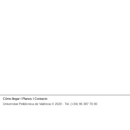
Cómo llegar
I
Planos
I
Contacto
Universitat Politècnica de València © 2020 · Tel. (+34) 96 387 70 00