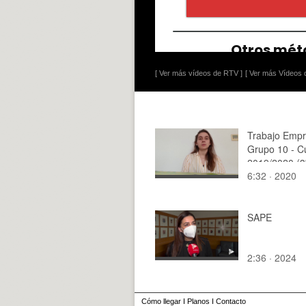
[ Ver más vídeos de RTV ]
[ Ver más Vídeos d
Trabajo Emp
Grupo 10 - C
2019/2020 (3
6:32 · 2020
Ingeniería B
SAPE
2:36 · 2024
Cómo llegar
I
Planos
I
Contacto