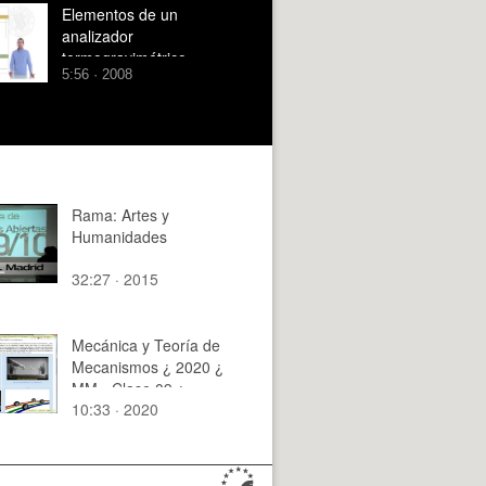
Elementos de un
analizador
termogravimétrico
5:56 · 2008
Rama: Artes y
Humanidades
32:27 · 2015
Mecánica y Teoría de
Mecanismos ¿ 2020 ¿
MM - Clase 09 ¿
10:33 · 2020
Tramo 10 de 13