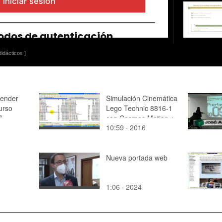
idácticos ]
render
Simulación Cinemática
urso
Lego Technic 8816-1
º
con Cosmos Motion ¿
10:59 · 2016
iomédica)
4 de 8
Nueva portada web
1:06 · 2024