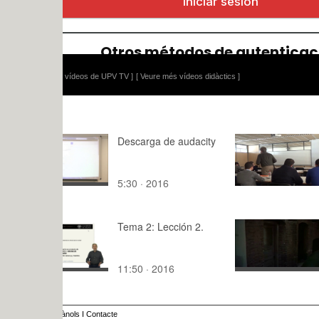
 vídeos de UPV TV ]
[ Veure més vídeos didàctics ]
Descarga de audacity
4.02.15 Fis
inmobiliari
5:30 · 2016
86:09 · 20
Tema 2: Lección 2.
práctica 1 
extradiegét
Lahuerta
11:50 · 2016
1:36 · 201
ànols
I
Contacte