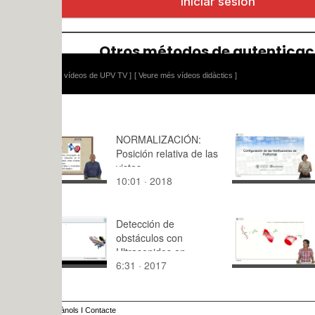
 vídeos de UPV TV ]
[ Veure més vídeos didàctics ]
NORMALIZACIÓN:
Configurac
Posición relativa de las
notificacio
vistas
poliformat
10:01 · 2018
3:26 · 201
Detección de
Problemas
obstáculos con
electrico. 
Ultrasonidos en
continuos 
6:31 · 2017
10:54 · 20
Facilino
ànols
I
Contacte