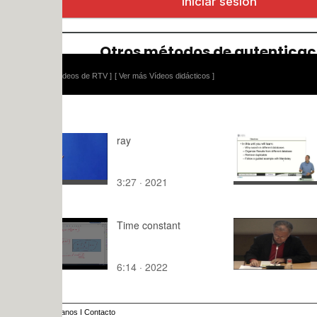
ídeos de RTV ]
[ Ver más Vídeos didácticos ]
ray
Merging Re
(Basic)
3:27 · 2021
10:50 · 20
Time constant
ZAIDA MUX
MUJERES 
A PROPÓS
6:14 · 2022
98:37 · 20
JANE JACOB
anos
I
Contacto