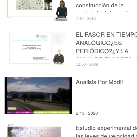
construcción de la
ciudad. Lo háptico fren
7:10 · 2016
a lo óptico en Juhani
Pallasmaa
EL FASOR EN TIEMP
ANALÓGICO¿ES
PERIÓDICO?¿Y LA
SUMA DE FASORES, 
13:50 · 2009
ES?
Analisis Por Modif
2:43 · 2020
Estudio experimental d
las leyes de velocidad