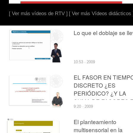
[ Ver más vídeos de RTV ]
[ Ver más Vídeos didácticos 
Lo que el doblaje se ll
10:53 · 2009
EL FASOR EN TIEMP
DISCRETO ¿ES
PERIÓDICO? ¿Y LA
SUMA DE FASORES 
9:20 · 2009
TIEMPO DISCRETO, 
ES?
El planteamiento
multisensorial en la