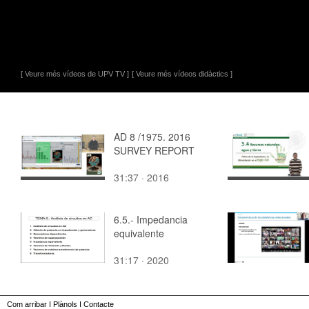
[ Veure més vídeos de UPV TV ]
[ Veure més vídeos didàctics ]
AD 8 /1975. 2016
SURVEY REPORT
31:37 · 2016
6.5.- Impedancia
equivalente
31:17 · 2020
Com arribar
I
Plànols
I
Contacte