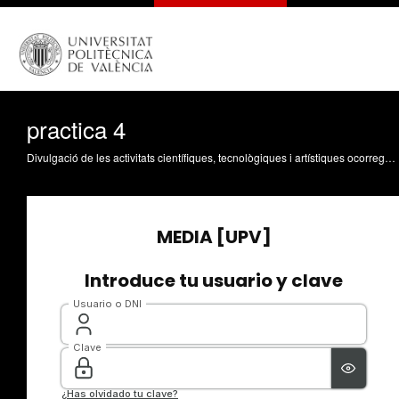
practica 4
Divulgació de les activitats científiques, tecnològiques i artístiques ocorregudes en els tres campus de la UPV