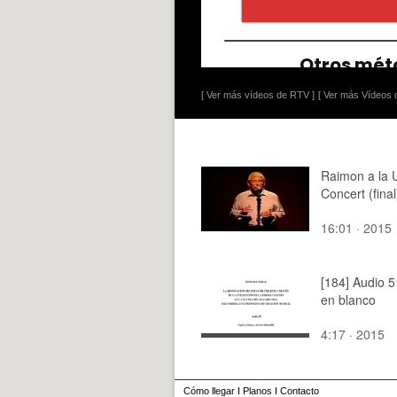
[ Ver más vídeos de RTV ]
[ Ver más Vídeos d
Raimon a la 
Concert (final
16:01 · 2015
[184] Audio 5
en blanco
4:17 · 2015
Cómo llegar
I
Planos
I
Contacto