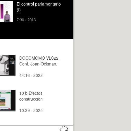
El control parlamentario
(I)
7:30 · 2013
DOCOMOMO VLC22.
Conf. Joan Ockman.
44:16 · 2022
10 b Efectos
construccion
10:39 · 2025