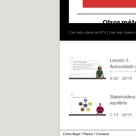
[ Ver más vídeos de RTV ]
[ Ver más Vídeos d
Lección 3.
Autocuidado 
tecnologías 
6:02 · 2019
asistencia a l
PARTE II
Stakeholders
equilibrio
1:13 · 2015
Cómo llegar
I
Planos
I
Contacto