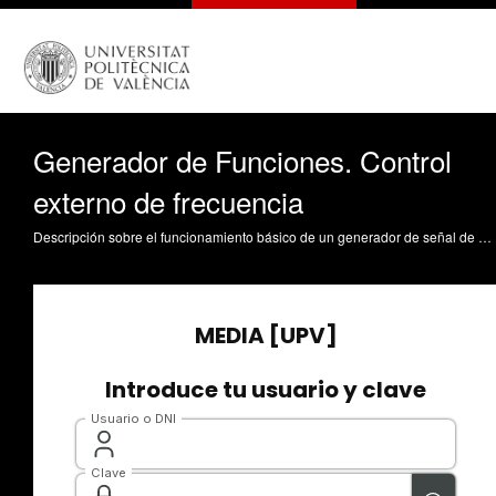
Generador de Funciones. Control
externo de frecuencia
Descripción sobre el funcionamiento básico de un generador de señal de baja frecuencia y sus particularidades para controlar la frecuencia que genera desde el exterior. Rieta Ibañez, JJ. (2013). Generador de Funciones. Control externo de frecuencia. https://riunet.upv.es/handle/10251/31507