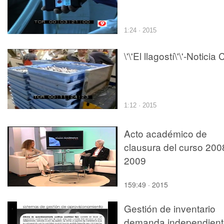
1:24 · 2015
\'\'El llagostí\'\'-Noticia 
1:12 · 2015
Acto académico de
clausura del curso 200
2009
159:49 · 2015
Gestión de inventario
demanda independient