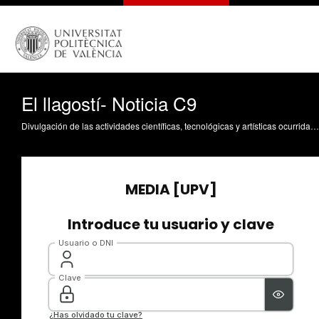
El llagostí- Noticia C9
Divulgación de las actividades científicas, tecnológicas y artísticas ocurridas en los tres campus de la UPV